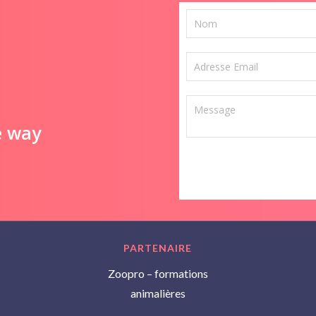
e way
PARTENAIRE
Zoopro – formations
animalières