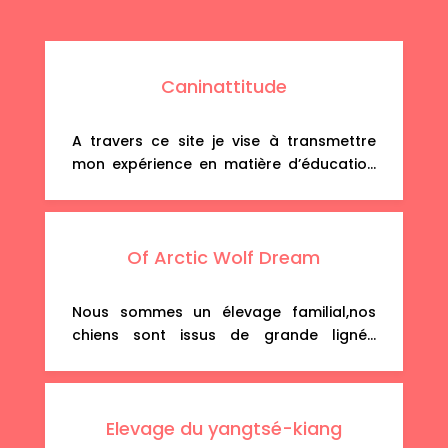
Caninattitude
A travers ce site je vise à transmettre
mon expérience en matière d’éducation
canine: vie quotidienne, école du chiot,
bases, clicker-training. Je retrace aussi
l’évolution de mes chiens dans plusieurs
Of Arctic Wolf Dream
activités canines: troupeau, agility,
obérythmée, obéissance, chien visiteur.
Enfin, une rubrique est consacrée à mes
Nous sommes un élevage familial,nos
activités bénévoles: monitrice CNEAC,
chiens sont issus de grande lignée
diplômée chien visiteur et école du […]
canadienne et américaine , chaque
année nous passons les tests pour les
tares oculaires. tout nos chiots sont
Elevage du yangtsé-kiang
vendu avec facture et garantie. Nous