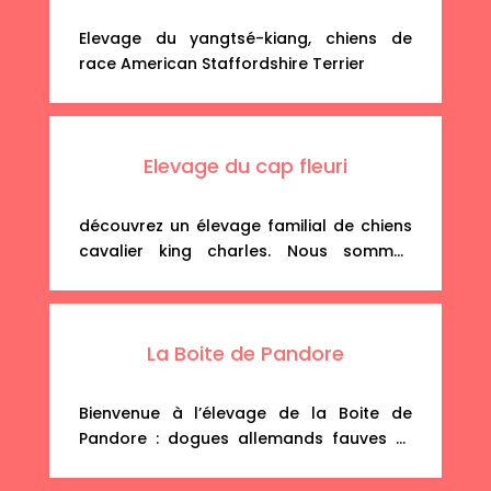
participons à de nombreux dog show en
Europe et nous pratiquons le mushing
Elevage du yangtsé-kiang, chiens de
par plaisir. Nos chiens vivent en harmonie
race American Staffordshire Terrier
[…]
Elevage du cap fleuri
découvrez un élevage familial de chiens
cavalier king charles. Nous sommes
situés en aveyron entre villefranche de
rouergue et figeac. chiots des quatre
couleurs, ruby, blenheim, tricolore, noir et
La Boite de Pandore
feu, tous inscrits au l.o.f.
Bienvenue à l’élevage de la Boite de
Pandore : dogues allemands fauves et
dogues allemands bringés uniquement.
Nos chiens reproducteurs proviennent