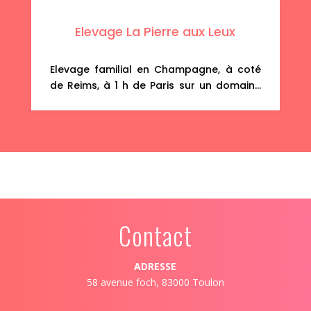
de très bonnes origines.
Elevage La Pierre aux Leux
Elevage familial en Champagne, à coté
de Reims, à 1 h de Paris sur un domaine
de 8 ha ou les chiens vivent en semi
liberté. Pas de cages ni de chenils, tous
les chiots sont LOF, seulement des
Golden Retriever et 1 couple de Cockers
Anglais, venez nous voir !
Contact
ADRESSE
58 avenue foch, 83000 Toulon